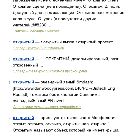
заграждённый, не стеснённый ничем. Открытая степь.
Открытая сцена (не в помещении). О. экипаж. 2. полн.
Доступный для всех желающих. Открытое рассмотрение
дела в суде. О. урок (в присутствии других
учителей,&#8230; …
Толковый словарь Ожегова
открытый
— • открытый вызов • открытый протест …
4
Словарь русской идиоматики
открытый
— ОТКРЫТЫЙ, декольтированный, разг.
5
откровенный …
Словарь-тезаурус синонимов русской речи
открытый
— очевидный явный &mdash;
6
[http://www.dunwoodypress.com/148/PDF/Biotech Eng
Rus.pdf] Тематики биотехнологии Синонимы
очевидныйявный EN overt …
Справочник технического переводчика
открытый
— прил., употр. очень часто Морфология:
7
открыт, открыта, открыто, открыты; нар. открыто 1.
Открытым называют объект, который не имеет крыши.