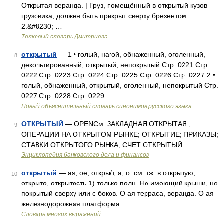
Открытая веранда. | Груз, помещённый в открытый кузов
грузовика, должен быть прикрыт сверху брезентом.
2.&#8230; …
Толковый словарь Дмитриева
открытый
— 1 • голый, нагой, обнаженный, оголенный,
8
декольтированный, открытый, непокрытый Стр. 0221 Стр.
0222 Стр. 0223 Стр. 0224 Стр. 0225 Стр. 0226 Стр. 0227 2 •
голый, обнаженный, открытый, оголенный, непокрытый Стр.
0227 Стр. 0228 Стр. 0229 …
Новый объяснительный словарь синонимов русского языка
ОТКРЫТЫЙ
— OPENСм. ЗАКЛАДНАЯ ОТКРЫТАЯ ;
9
ОПЕРАЦИИ НА ОТКРЫТОМ РЫНКЕ; ОТКРЫТИЕ; ПРИКАЗЫ;
СТАВКИ ОТКРЫТОГО РЫНКА; СЧЕТ ОТКРЫТЫЙ …
Энциклопедия банковского дела и финансов
открытый
— ая, ое; откры/т, а, о. см. тж. в открытую,
10
открыто, открытость 1) только полн. Не имеющий крыши, не
покрытый сверху или с боков. О ая терраса, веранда. О ая
железнодорожная платформа …
Словарь многих выражений